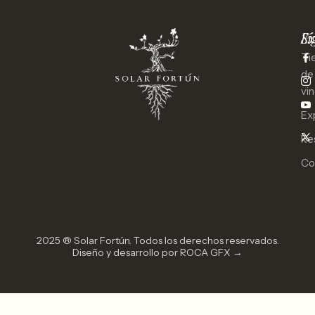
Ex
Sí
Ti
de
vi
Ex
Re
Co
2025 ® Solar Fortún. Todos los derechos reservados.
Diseño y desarrollo por ROCA GFX →