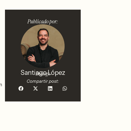
Publicado por:
Santiago López
Enólogo
Compartir post:
n