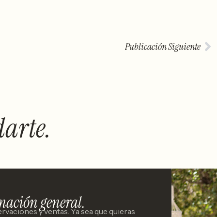
Publicación Siguiente
arte.
rmación general.
rvaciones y ventas. Ya sea que quieras